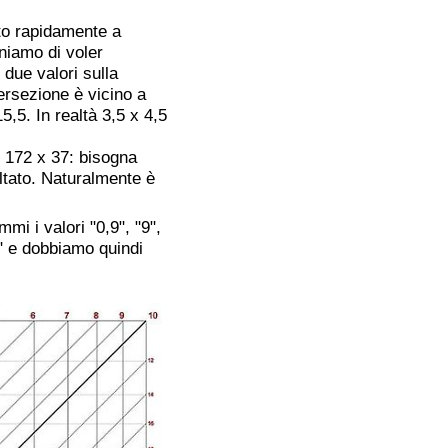
to rapidamente a
niamo di voler
 due valori sulla
tersezione è vicino a
5,5. In realtà 3,5 x 4,5
 172 x 37: bisogna
ultato. Naturalmente è
i i valori "0,9", "9",
" e dobbiamo quindi