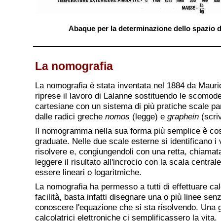
Abaque per la determinazione dello spazio d
La nomografia
La nomografia è stata inventata nel 1884 da Maur
riprese il lavoro di Lalanne sostituendo le scomod
cartesiane con un sistema di più pratiche scale par
dalle radici greche
nomos
(legge) e
graphein
(scriv
Il nomogramma nella sua forma più semplice è cost
graduate. Nelle due scale esterne si identificano i
risolvere e, congiungendoli con una retta, chiamata 
leggere il risultato all'incrocio con la scala centra
essere lineari o logaritmiche.
La nomografia ha permesso a tutti di effettuare ca
facilità, basta infatti disegnare una o più linee 
conoscere l'equazione che si sta risolvendo. Una 
calcolatrici elettroniche ci semplificassero la vita.