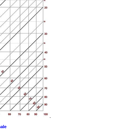
.
nale